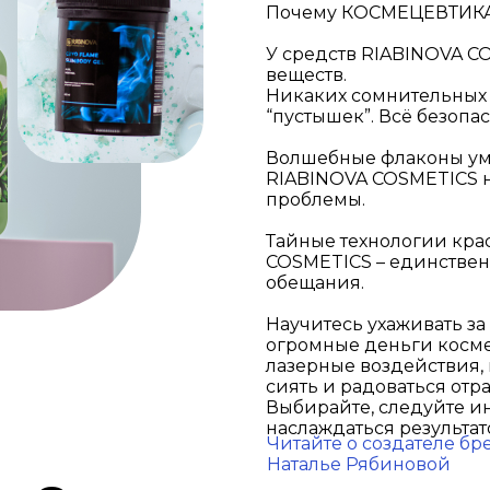
Почему КОСМЕЦЕВТИКА
У средств RIABINOVA CO
веществ.
Никаких сомнительных 
“пустышек”. Всё безопас
Волшебные флаконы умею
RIABINOVA COSMETICS н
проблемы.
Тайные технологии крас
COSMETICS – единствен
обещания.
Научитесь ухаживать за 
огромные деньги косме
лазерные воздействия, 
сиять и радоваться отр
Выбирайте, следуйте ин
наслаждаться результат
Читайте о создателе бр
Наталье Рябиновой