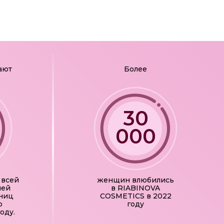
ают
Более
30
000
 всей
женщин влюбились
шей
в RIABINOVA
иниц
COSMETICS в 2022
о
году
оду.