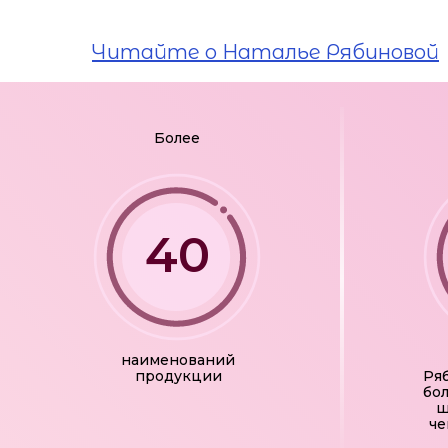
Читайте о Наталье Рябиновой
Более
40
наименований
продукции
Ря
бо
ш
че