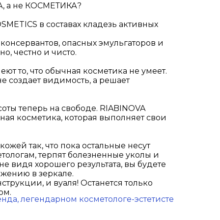
, а не КОСМЕТИКА?
SMETICS в составах кладезь активных
консервантов, опасных эмульгаторов и
но, честно и чисто.
т то, что обычная косметика не умеет.
е создает видимость, а решает
оты теперь на свободе. RIABINOVA
ная косметика, которая выполняет свои
кожей так, что пока остальные несут
тологам, терпят болезненные уколы и
не видя хорошего результата, вы будете
ажению в зеркале.
струкции, и вуаля! Останется только
ом.
енда, легендарном косметологе-эстетисте