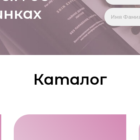
инках
Каталог