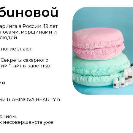
биновой
ринга в России. 19 лет
олосами, морщинами и
 людей.
многие знают.
"Секреты сахарного
мии "Тайны заветных
ми
ии RIABINOVA BEAUTY в
анием.
ых несовершенств уже