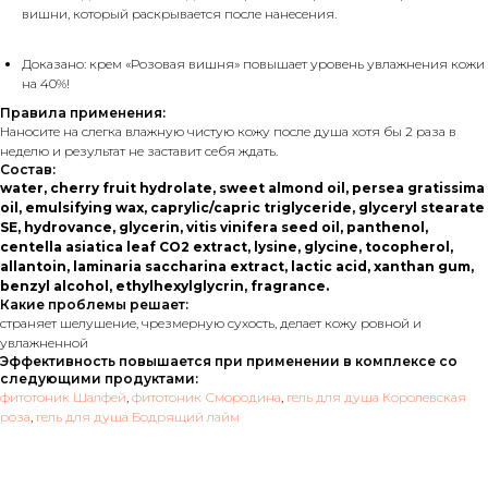
вишни, который раскрывается после нанесения.
Доказано: крем «Розовая вишня» повышает уровень увлажнения кожи
на 40%!
Правила применения:
Наносите на слегка влажную чистую кожу после душа хотя бы 2 раза в
неделю и результат не заставит себя ждать.
Состав:
water, cherry fruit hydrolate, sweet almond oil, persea gratissima
oil, emulsifying wax, caprylic/capric triglyceride, glyceryl stearate
SE, hydrovance, glycerin, vitis vinifera seed oil, panthenol,
centella asiatica leaf CO2 extract, lysine, glycine, tocopherol,
allantoin, laminaria saccharina extract, lactic acid, xanthan gum,
benzyl alcohol, ethylhexylglycrin, fragrance.
Какие проблемы решает:
страняет шелушение, чрезмерную сухость, делает кожу ровной и
увлажненной
Эффективность повышается при применении в комплексе со
следующими продуктами:
фитотоник Шалфей
,
фитотоник Смородина
,
гель для душа Королевская
роза
,
гель для душа Бодрящий лайм