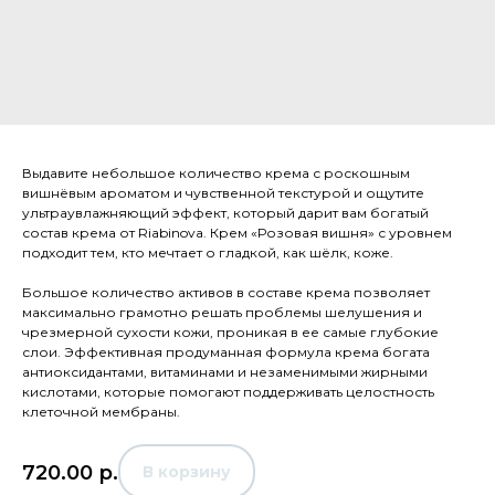
Выдавите небольшое количество крема с роскошным
вишнёвым ароматом и чувственной текстурой и ощутите
ультраувлажняющий эффект, который дарит вам богатый
состав крема от Riabinova. Крем «Розовая вишня» с уровнем
подходит тем, кто мечтает о гладкой, как шёлк, коже.
Большое количество активов в составе крема позволяет
максимально грамотно решать проблемы шелушения и
чрезмерной сухости кожи, проникая в ее самые глубокие
слои. Эффективная продуманная формула крема богата
антиоксидантами, витаминами и незаменимыми жирными
кислотами, которые помогают поддерживать целостность
клеточной мембраны.
720.00
р.
В корзину