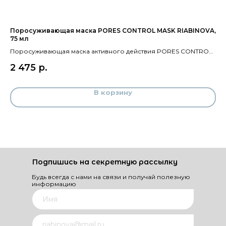
Поросуживающая маска PORES CONTROL MASK RIABINOVA,
Кр
75 мл
Зд
Поросуживающая маска активного действия PORES CONTROL
Ма
3
MASK RIABINOVA меняет представление об интенсивном
ба
2 475
р.
уходе!
В корзину
Подпишись на секретную рассылку
Будь всегда с нами на связи и получай полезную
информацию